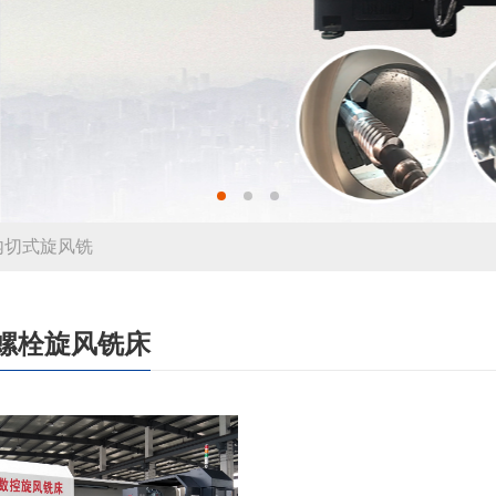
内切式旋风铣
螺栓旋风铣床