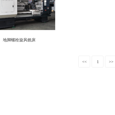
地脚螺栓旋风铣床
<<
1
>>