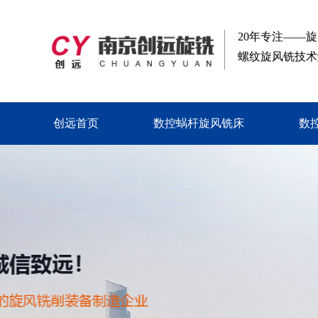
20年专注——
螺纹旋风铣技术
创远首页
数控蜗杆旋风铣床
数